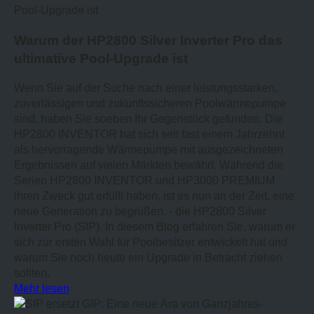
Warum der HP2800 Silver Inverter Pro das
ultimative Pool-Upgrade ist
Wenn Sie auf der Suche nach einer leistungsstarken,
zuverlässigen und zukunftssicheren Poolwärmepumpe
sind, haben Sie soeben Ihr Gegenstück gefunden. Die
HP2800 INVENTOR hat sich seit fast einem Jahrzehnt
als hervorragende Wärmepumpe mit ausgezeichneten
Ergebnissen auf vielen Märkten bewährt. Während die
Serien HP2800 INVENTOR und HP3000 PREMIUM
ihren Zweck gut erfüllt haben, ist es nun an der Zeit, eine
neue Generation zu begrüßen. - die HP2800 Silver
Inverter Pro (SIP). In diesem Blog erfahren Sie, warum er
sich zur ersten Wahl für Poolbesitzer entwickelt hat und
warum Sie noch heute ein Upgrade in Betracht ziehen
sollten.
Mehr lesen