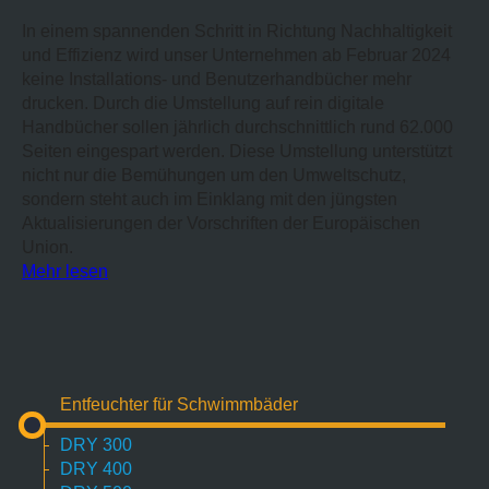
In einem spannenden Schritt in Richtung Nachhaltigkeit
und Effizienz wird unser Unternehmen ab Februar 2024
keine Installations- und Benutzerhandbücher mehr
drucken. Durch die Umstellung auf rein digitale
Handbücher sollen jährlich durchschnittlich rund 62.000
Seiten eingespart werden. Diese Umstellung unterstützt
nicht nur die Bemühungen um den Umweltschutz,
sondern steht auch im Einklang mit den jüngsten
Aktualisierungen der Vorschriften der Europäischen
Union.
Mehr lesen
Entfeuchter für Schwimmbäder
DRY 300
DRY 400