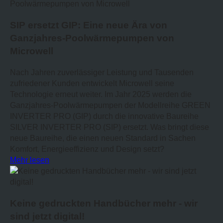
SIP ersetzt GIP: Eine neue Ära von
Ganzjahres-Poolwärmepumpen von
Microwell
Nach Jahren zuverlässiger Leistung und Tausenden
zufriedener Kunden entwickelt Microwell seine
Technologie erneut weiter. Im Jahr 2025 werden die
Ganzjahres-Poolwärmepumpen der Modellreihe GREEN
INVERTER PRO (GIP) durch die innovative Baureihe
SILVER INVERTER PRO (SIP) ersetzt. Was bringt diese
neue Baureihe, die einen neuen Standard in Sachen
Komfort, Energieeffizienz und Design setzt?
Mehr lesen
Keine gedruckten Handbücher mehr - wir
sind jetzt digital!