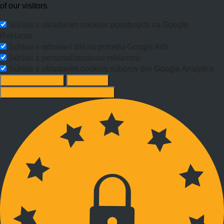
of our visitors.
Súhlas s ukladaním cookies potrebných na Google
Reklamu.
Súhlas s odoslaní dát na potrebu Google Ads
Súhlas s personalizovanou reklamou
Súhlas s ukladaním cookies súborov pre Google Analytics
Change options
Reject All
Accept recommended settings