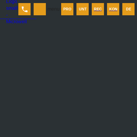
Produkt
menu
PRO
UNT
REC
KON
DE
Unternehmen
Rechner
Kontakt