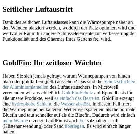
Seitlicher Luftaustritt
Dank des seitlichen Luftauslasses kann die Wärmepumpe näher an
den Wänden platziert werden, wodurch der Platz optimiert wird und
wertvoller Raum für andere Schlüsselelemente zur Verbesserung der
Funktionalität und des Charmes Ihres Gartens frei wird.
GoldFin:
Ihr zeitloser Wächter
Haben Sie sich jemals gefragt, warum Wärmepumpen von hinten
blau oder goldfarben (gelb) aussehen? Das sind die
Schutzschichten
der Aluminiumlamellen
des Luftaustauschers. In Microwell
verwenden wir ausschließlich
GoldFin-Schutz
auf Epoxidbasis für
alle unsere Produkte, weil
es einfach das Beste ist
. GoldFin erzeugt
eine
hydrophobe Schicht
, die
Wasser abstößt
. In diesem Fall friert
die Wärmepumpe bei kälterem Wetter viel später ein als die normale
Bluefin und taut schneller auf als die Bluefin. Dadurch wird einfach
mehr Wärme
erzeugt. GoldFin ist auch
bei
salzhaltiger Luft
(Küstenanwendung) oder Sand
überlegen
. Es wird einfach länger
halten.