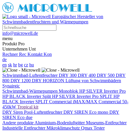
Europäischer Hersteller von
Schwimmbadentfeuchtern und Wärmepumpen
info@microwell.de
menu
Produkt
Pro
Unternehmen
Unt
Rechner
Rec
Kontakt
Kon
de
en
sk
hr
bg
cz
hu
Schwimmbad-Luftentfeuchter
DRY 300
DRY 400
DRY 500
DRY
800
DRY 1200
DRY HORIZON
Lüftung von Schwimmbädern
Synairgic
Schwimmbad-Wärmepumpen
Monoblok
HP SILVER Inverter Pro
HP BLACK Inverter
Split
HP SILVER Inverter Pro SPLIT
HP
BLACK Inverter SPLIT
Commercial
iMAX/MAX Commercial 50-
450kW
Tropical kit
DRY Siren Pool-Luftentfeuchter
DRY SIREN Eco mono
DRY
SIREN Eco due
Andere produkte
Aluminium-Bodenluftgitter
Museums-Entfeuchter
Industrielle Entfeuchter
Mikroklimaschutz
Qmax Tester