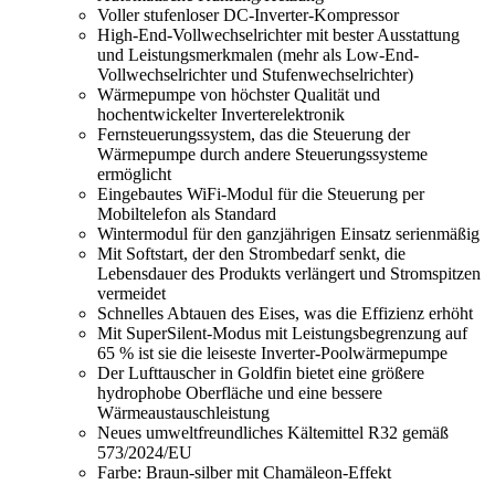
Voller stufenloser DC-Inverter-Kompressor
High-End-Vollwechselrichter mit bester Ausstattung
und Leistungsmerkmalen (mehr als Low-End-
Vollwechselrichter und Stufenwechselrichter)
Wärmepumpe von höchster Qualität und
hochentwickelter Inverterelektronik
Fernsteuerungssystem, das die Steuerung der
Wärmepumpe durch andere Steuerungssysteme
ermöglicht
Eingebautes WiFi-Modul für die Steuerung per
Mobiltelefon als Standard
Wintermodul für den ganzjährigen Einsatz serienmäßig
Mit Softstart, der den Strombedarf senkt, die
Lebensdauer des Produkts verlängert und Stromspitzen
vermeidet
Schnelles Abtauen des Eises, was die Effizienz erhöht
Mit SuperSilent-Modus mit Leistungsbegrenzung auf
65 % ist sie die leiseste Inverter-Poolwärmepumpe
Der Lufttauscher in Goldfin bietet eine größere
hydrophobe Oberfläche und eine bessere
Wärmeaustauschleistung
Neues umweltfreundliches Kältemittel R32 gemäß
573/2024/EU
Farbe: Braun-silber mit Chamäleon-Effekt