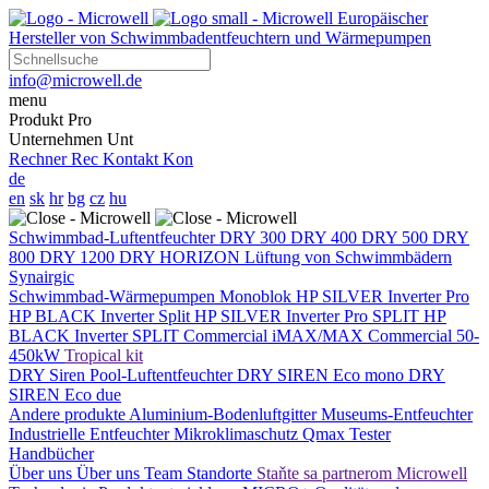
Europäischer
Hersteller von Schwimmbadentfeuchtern und Wärmepumpen
info@microwell.de
menu
Produkt
Pro
Unternehmen
Unt
Rechner
Rec
Kontakt
Kon
de
en
sk
hr
bg
cz
hu
Schwimmbad-Luftentfeuchter
DRY 300
DRY 400
DRY 500
DRY
800
DRY 1200
DRY HORIZON
Lüftung von Schwimmbädern
Synairgic
Schwimmbad-Wärmepumpen
Monoblok
HP SILVER Inverter Pro
HP BLACK Inverter
Split
HP SILVER Inverter Pro SPLIT
HP
BLACK Inverter SPLIT
Commercial
iMAX/MAX Commercial 50-
450kW
Tropical kit
DRY Siren Pool-Luftentfeuchter
DRY SIREN Eco mono
DRY
SIREN Eco due
Andere produkte
Aluminium-Bodenluftgitter
Museums-Entfeuchter
Industrielle Entfeuchter
Mikroklimaschutz
Qmax Tester
Handbücher
Über uns
Über uns
Team
Standorte
Staňte sa partnerom Microwell