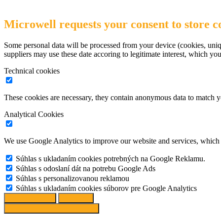
Microwell requests your consent to store co
Some personal data will be processed from your device (cookies, uniqu
suppliers may use these date accoring to legitimate interest, which yo
Technical cookies
These cookies are necessary, they contain anonymous data to match y
Analytical Cookies
We use Google Analytics to improve our website and services, which r
Súhlas s ukladaním cookies potrebných na Google Reklamu.
Súhlas s odoslaní dát na potrebu Google Ads
Súhlas s personalizovanou reklamou
Súhlas s ukladaním cookies súborov pre Google Analytics
Change options
Reject All
Accept recommended settings