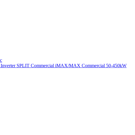
ic
nverter SPLIT
Commercial
iMAX/MAX Commercial 50-450kW