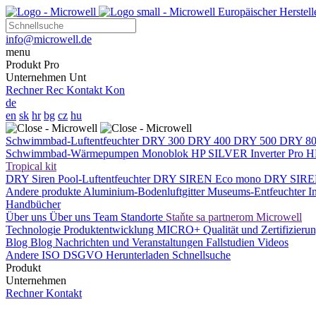
Europäischer Herste
info@microwell.de
menu
Produkt
Pro
Unternehmen
Unt
Rechner
Rec
Kontakt
Kon
de
en
sk
hr
bg
cz
hu
Schwimmbad-Luftentfeuchter
DRY 300
DRY 400
DRY 500
DRY 8
Schwimmbad-Wärmepumpen
Monoblok
HP SILVER Inverter Pro
H
Tropical kit
DRY Siren Pool-Luftentfeuchter
DRY SIREN Eco mono
DRY SIRE
Andere produkte
Aluminium-Bodenluftgitter
Museums-Entfeuchter
I
Handbücher
Über uns
Über uns
Team
Standorte
Staňte sa partnerom Microwell
Technologie
Produktentwicklung
MICRO+
Qualität und Zertifizieru
Blog
Blog
Nachrichten und Veranstaltungen
Fallstudien
Videos
Andere
ISO
DSGVO
Herunterladen
Schnellsuche
Produkt
Unternehmen
Rechner
Kontakt