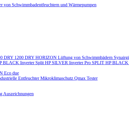
ller von Schwimmbadentfeuchtern und Wärmepumpen
00
DRY 1200
DRY HORIZON
Lüftung von Schwimmbädern
Synairg
P BLACK Inverter
Split
HP SILVER Inverter Pro SPLIT
HP BLACK I
N Eco due
ndustrielle Entfeuchter
Mikroklimaschutz
Qmax Tester
ng
Auszeichnungen