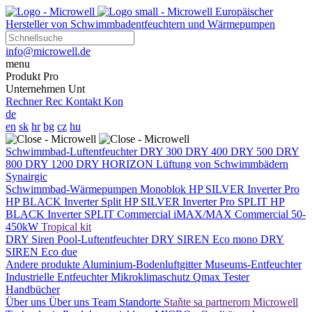
Europäischer
Hersteller von Schwimmbadentfeuchtern und Wärmepumpen
info@microwell.de
menu
Produkt
Pro
Unternehmen
Unt
Rechner
Rec
Kontakt
Kon
de
en
sk
hr
bg
cz
hu
Schwimmbad-Luftentfeuchter
DRY 300
DRY 400
DRY 500
DRY
800
DRY 1200
DRY HORIZON
Lüftung von Schwimmbädern
Synairgic
Schwimmbad-Wärmepumpen
Monoblok
HP SILVER Inverter Pro
HP BLACK Inverter
Split
HP SILVER Inverter Pro SPLIT
HP
BLACK Inverter SPLIT
Commercial
iMAX/MAX Commercial 50-
450kW
Tropical kit
DRY Siren Pool-Luftentfeuchter
DRY SIREN Eco mono
DRY
SIREN Eco due
Andere produkte
Aluminium-Bodenluftgitter
Museums-Entfeuchter
Industrielle Entfeuchter
Mikroklimaschutz
Qmax Tester
Handbücher
Über uns
Über uns
Team
Standorte
Staňte sa partnerom Microwell