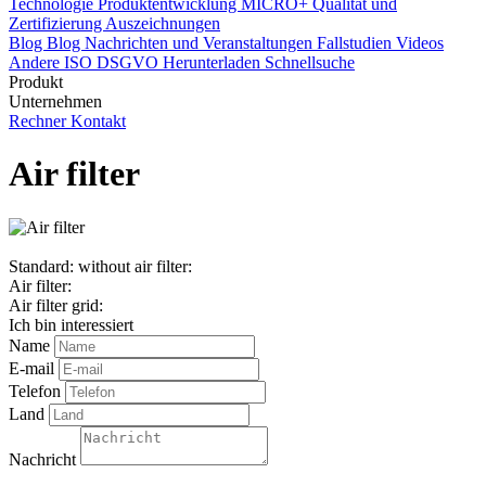
Technologie
Produktentwicklung
MICRO+
Qualität und
Zertifizierung
Auszeichnungen
Blog
Blog
Nachrichten und Veranstaltungen
Fallstudien
Videos
Andere
ISO
DSGVO
Herunterladen
Schnellsuche
Produkt
Unternehmen
Rechner
Kontakt
Air filter
Standard: without air filter:
Air filter:
Air filter grid:
Ich bin interessiert
Name
E-mail
Telefon
Land
Nachricht