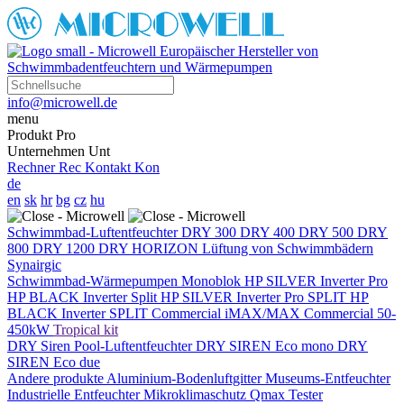
Europäischer Hersteller von
Schwimmbadentfeuchtern und Wärmepumpen
info@microwell.de
menu
Produkt
Pro
Unternehmen
Unt
Rechner
Rec
Kontakt
Kon
de
en
sk
hr
bg
cz
hu
Schwimmbad-Luftentfeuchter
DRY 300
DRY 400
DRY 500
DRY
800
DRY 1200
DRY HORIZON
Lüftung von Schwimmbädern
Synairgic
Schwimmbad-Wärmepumpen
Monoblok
HP SILVER Inverter Pro
HP BLACK Inverter
Split
HP SILVER Inverter Pro SPLIT
HP
BLACK Inverter SPLIT
Commercial
iMAX/MAX Commercial 50-
450kW
Tropical kit
DRY Siren Pool-Luftentfeuchter
DRY SIREN Eco mono
DRY
SIREN Eco due
Andere produkte
Aluminium-Bodenluftgitter
Museums-Entfeuchter
Industrielle Entfeuchter
Mikroklimaschutz
Qmax Tester