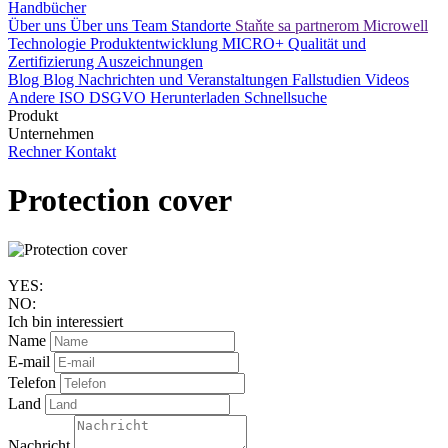
Handbücher
Über uns
Über uns
Team
Standorte
Staňte sa partnerom Microwell
Technologie
Produktentwicklung
MICRO+
Qualität und
Zertifizierung
Auszeichnungen
Blog
Blog
Nachrichten und Veranstaltungen
Fallstudien
Videos
Andere
ISO
DSGVO
Herunterladen
Schnellsuche
Produkt
Unternehmen
Rechner
Kontakt
Protection cover
YES:
NO:
Ich bin interessiert
Name
E-mail
Telefon
Land
Nachricht