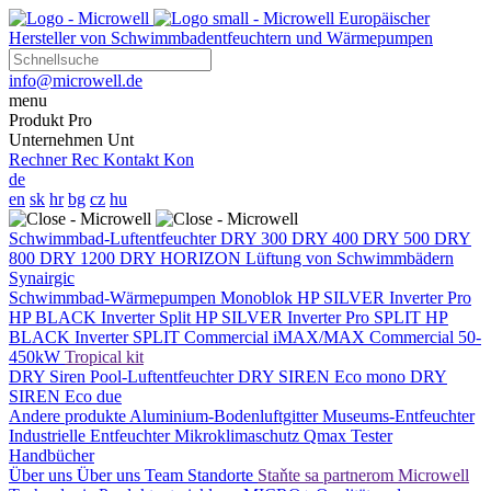
Europäischer
Hersteller von Schwimmbadentfeuchtern und Wärmepumpen
info@microwell.de
menu
Produkt
Pro
Unternehmen
Unt
Rechner
Rec
Kontakt
Kon
de
en
sk
hr
bg
cz
hu
Schwimmbad-Luftentfeuchter
DRY 300
DRY 400
DRY 500
DRY
800
DRY 1200
DRY HORIZON
Lüftung von Schwimmbädern
Synairgic
Schwimmbad-Wärmepumpen
Monoblok
HP SILVER Inverter Pro
HP BLACK Inverter
Split
HP SILVER Inverter Pro SPLIT
HP
BLACK Inverter SPLIT
Commercial
iMAX/MAX Commercial 50-
450kW
Tropical kit
DRY Siren Pool-Luftentfeuchter
DRY SIREN Eco mono
DRY
SIREN Eco due
Andere produkte
Aluminium-Bodenluftgitter
Museums-Entfeuchter
Industrielle Entfeuchter
Mikroklimaschutz
Qmax Tester
Handbücher
Über uns
Über uns
Team
Standorte
Staňte sa partnerom Microwell