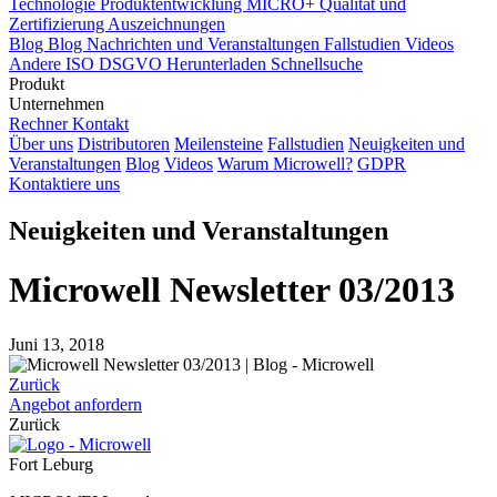
Technologie
Produktentwicklung
MICRO+
Qualität und
Zertifizierung
Auszeichnungen
Blog
Blog
Nachrichten und Veranstaltungen
Fallstudien
Videos
Andere
ISO
DSGVO
Herunterladen
Schnellsuche
Produkt
Unternehmen
Rechner
Kontakt
Über uns
Distributoren
Meilensteine
Fallstudien
Neuigkeiten und
Veranstaltungen
Blog
Videos
Warum Microwell?
GDPR
Kontaktiere uns
Neuigkeiten und Veranstaltungen
Microwell Newsletter 03/2013
Juni 13, 2018
Zurück
Angebot anfordern
Zurück
Fort Leburg