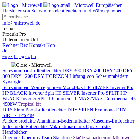
Europäischer
Hersteller von Schwimmbadentfeuchtern und Wärmepumpen
info@microwell.de
menu
Produkt
Pro
Unternehmen
Unt
Rechner
Rec
Kontakt
Kon
de
en
sk
hr
bg
cz
hu
Schwimmbad-Luftentfeuchter
DRY 300
DRY 400
DRY 500
DRY
800
DRY 1200
DRY HORIZON
Lüftung von Schwimmbädern
Synairgic
Schwimmbad-Wärmepumpen
Monoblok
HP SILVER Inverter Pro
HP BLACK Inverter
Split
HP SILVER Inverter Pro SPLIT
HP
BLACK Inverter SPLIT
Commercial
iMAX/MAX Commercial 50-
450kW
Tropical kit
DRY Siren Pool-Luftentfeuchter
DRY SIREN Eco mono
DRY
SIREN Eco due
Andere produkte
Aluminium-Bodenluftgitter
Museums-Entfeuchter
Industrielle Entfeuchter
Mikroklimaschutz
Qmax Tester
Handbücher
Über uns
Über uns
Team
Standorte
Staňte sa partnerom Microwell