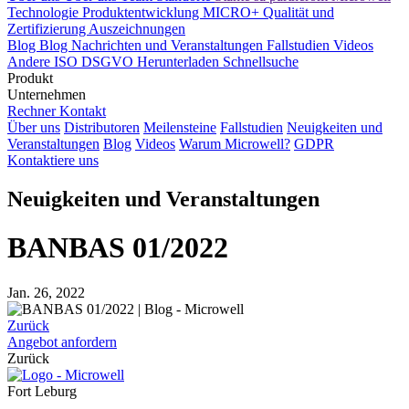
Technologie
Produktentwicklung
MICRO+
Qualität und
Zertifizierung
Auszeichnungen
Blog
Blog
Nachrichten und Veranstaltungen
Fallstudien
Videos
Andere
ISO
DSGVO
Herunterladen
Schnellsuche
Produkt
Unternehmen
Rechner
Kontakt
Über uns
Distributoren
Meilensteine
Fallstudien
Neuigkeiten und
Veranstaltungen
Blog
Videos
Warum Microwell?
GDPR
Kontaktiere uns
Neuigkeiten und Veranstaltungen
BANBAS 01/2022
Jan. 26, 2022
Zurück
Angebot anfordern
Zurück
Fort Leburg