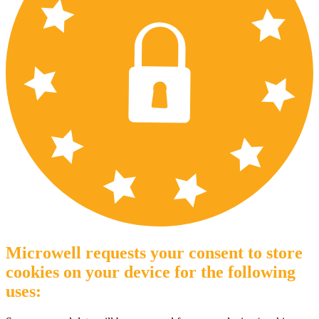
Microwell requests your consent to store
cookies on your device for the following
uses: