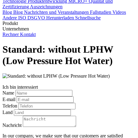
Technologie
Produktentwicklung
MICRO+
Qualität und
Zertifizierung
Auszeichnungen
Blog
Blog
Nachrichten und Veranstaltungen
Fallstudien
Videos
Andere
ISO
DSGVO
Herunterladen
Schnellsuche
Produkt
Unternehmen
Rechner
Kontakt
Standard: without LPHW
(Low Pressure Hot Water)
Ich bin interessiert
Name
E-mail
Telefon
Land
Nachricht
In our company, we make sure that our customers are satisfied