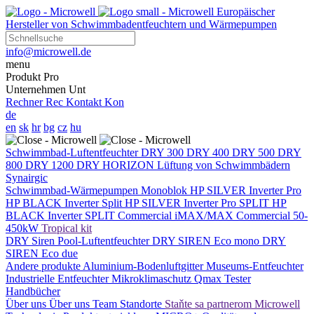
Europäischer
Hersteller von Schwimmbadentfeuchtern und Wärmepumpen
info@microwell.de
menu
Produkt
Pro
Unternehmen
Unt
Rechner
Rec
Kontakt
Kon
de
en
sk
hr
bg
cz
hu
Schwimmbad-Luftentfeuchter
DRY 300
DRY 400
DRY 500
DRY
800
DRY 1200
DRY HORIZON
Lüftung von Schwimmbädern
Synairgic
Schwimmbad-Wärmepumpen
Monoblok
HP SILVER Inverter Pro
HP BLACK Inverter
Split
HP SILVER Inverter Pro SPLIT
HP
BLACK Inverter SPLIT
Commercial
iMAX/MAX Commercial 50-
450kW
Tropical kit
DRY Siren Pool-Luftentfeuchter
DRY SIREN Eco mono
DRY
SIREN Eco due
Andere produkte
Aluminium-Bodenluftgitter
Museums-Entfeuchter
Industrielle Entfeuchter
Mikroklimaschutz
Qmax Tester
Handbücher
Über uns
Über uns
Team
Standorte
Staňte sa partnerom Microwell