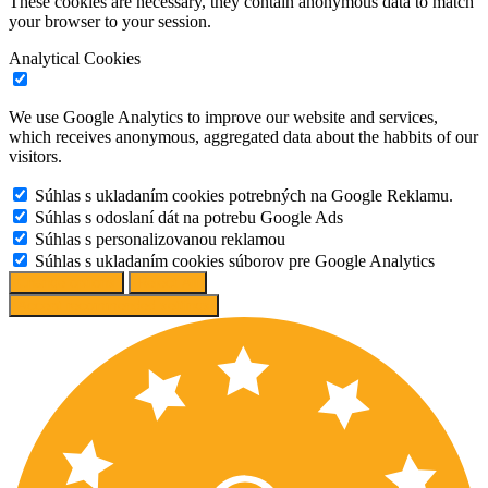
These cookies are necessary, they contain anonymous data to match
your browser to your session.
Analytical Cookies
We use Google Analytics to improve our website and services,
which receives anonymous, aggregated data about the habbits of our
visitors.
Súhlas s ukladaním cookies potrebných na Google Reklamu.
Súhlas s odoslaní dát na potrebu Google Ads
Súhlas s personalizovanou reklamou
Súhlas s ukladaním cookies súborov pre Google Analytics
Change options
Reject All
Accept recommended settings