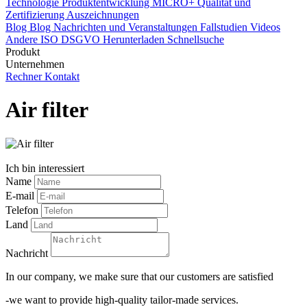
Technologie
Produktentwicklung
MICRO+
Qualität und
Zertifizierung
Auszeichnungen
Blog
Blog
Nachrichten und Veranstaltungen
Fallstudien
Videos
Andere
ISO
DSGVO
Herunterladen
Schnellsuche
Produkt
Unternehmen
Rechner
Kontakt
Air filter
Ich bin interessiert
Name
E-mail
Telefon
Land
Nachricht
In our company, we make sure that our customers are satisfied
-we want to provide high-quality tailor-made services.