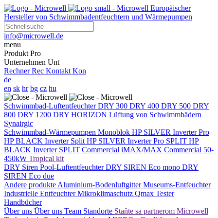
Europäischer
Hersteller von Schwimmbadentfeuchtern und Wärmepumpen
info@microwell.de
menu
Produkt
Pro
Unternehmen
Unt
Rechner
Rec
Kontakt
Kon
de
en
sk
hr
bg
cz
hu
Schwimmbad-Luftentfeuchter
DRY 300
DRY 400
DRY 500
DRY
800
DRY 1200
DRY HORIZON
Lüftung von Schwimmbädern
Synairgic
Schwimmbad-Wärmepumpen
Monoblok
HP SILVER Inverter Pro
HP BLACK Inverter
Split
HP SILVER Inverter Pro SPLIT
HP
BLACK Inverter SPLIT
Commercial
iMAX/MAX Commercial 50-
450kW
Tropical kit
DRY Siren Pool-Luftentfeuchter
DRY SIREN Eco mono
DRY
SIREN Eco due
Andere produkte
Aluminium-Bodenluftgitter
Museums-Entfeuchter
Industrielle Entfeuchter
Mikroklimaschutz
Qmax Tester
Handbücher
Über uns
Über uns
Team
Standorte
Staňte sa partnerom Microwell