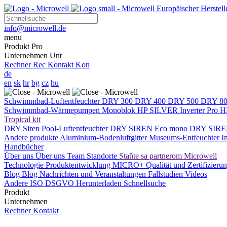
Europäischer Herste
info@microwell.de
menu
Produkt
Pro
Unternehmen
Unt
Rechner
Rec
Kontakt
Kon
de
en
sk
hr
bg
cz
hu
Schwimmbad-Luftentfeuchter
DRY 300
DRY 400
DRY 500
DRY 8
Schwimmbad-Wärmepumpen
Monoblok
HP SILVER Inverter Pro
H
Tropical kit
DRY Siren Pool-Luftentfeuchter
DRY SIREN Eco mono
DRY SIRE
Andere produkte
Aluminium-Bodenluftgitter
Museums-Entfeuchter
I
Handbücher
Über uns
Über uns
Team
Standorte
Staňte sa partnerom Microwell
Technologie
Produktentwicklung
MICRO+
Qualität und Zertifizieru
Blog
Blog
Nachrichten und Veranstaltungen
Fallstudien
Videos
Andere
ISO
DSGVO
Herunterladen
Schnellsuche
Produkt
Unternehmen
Rechner
Kontakt