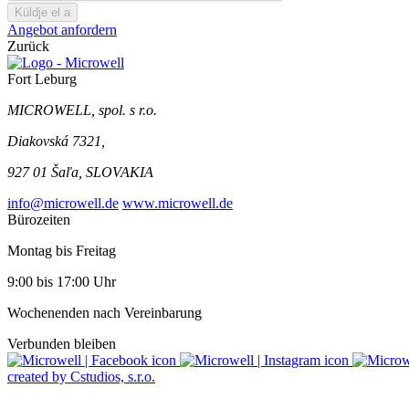
Küldje el a
Angebot anfordern
Zurück
Fort Leburg
MICROWELL, spol. s r.o.
Diakovská 7321,
927 01 Šaľa, SLOVAKIA
info@microwell.de
www.microwell.de
Bürozeiten
Montag bis Freitag
9:00 bis 17:00 Uhr
Wochenenden nach Vereinbarung
Verbunden bleiben
created by Cstudios, s.r.o.