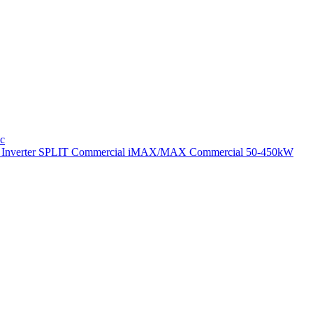
ic
nverter SPLIT
Commercial
iMAX/MAX Commercial 50-450kW