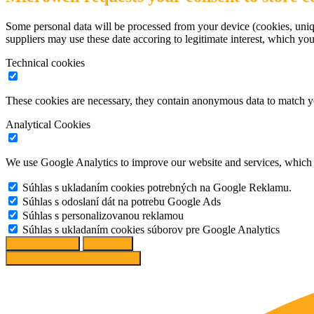
Some personal data will be processed from your device (cookies, uniqu
suppliers may use these date accoring to legitimate interest, which yo
Technical cookies
These cookies are necessary, they contain anonymous data to match y
Analytical Cookies
We use Google Analytics to improve our website and services, which r
Súhlas s ukladaním cookies potrebných na Google Reklamu.
Súhlas s odoslaní dát na potrebu Google Ads
Súhlas s personalizovanou reklamou
Súhlas s ukladaním cookies súborov pre Google Analytics
Change options
Reject All
Accept recommended settings