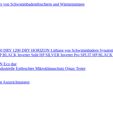
ller von Schwimmbadentfeuchtern und Wärmepumpen
00
DRY 1200
DRY HORIZON
Lüftung von Schwimmbädern
Synairg
P BLACK Inverter
Split
HP SILVER Inverter Pro SPLIT
HP BLACK I
N Eco due
ndustrielle Entfeuchter
Mikroklimaschutz
Qmax Tester
ng
Auszeichnungen