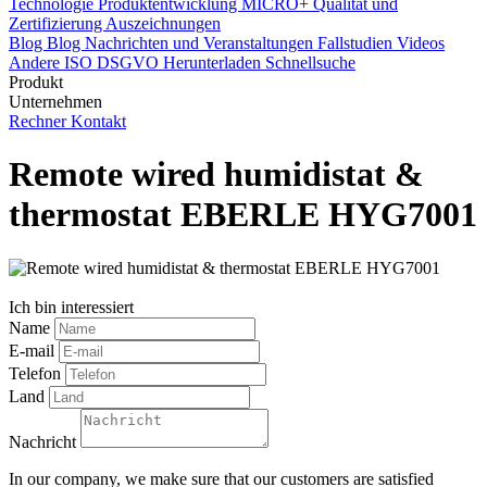
Technologie
Produktentwicklung
MICRO+
Qualität und
Zertifizierung
Auszeichnungen
Blog
Blog
Nachrichten und Veranstaltungen
Fallstudien
Videos
Andere
ISO
DSGVO
Herunterladen
Schnellsuche
Produkt
Unternehmen
Rechner
Kontakt
Remote wired humidistat &
thermostat EBERLE HYG7001
Ich bin interessiert
Name
E-mail
Telefon
Land
Nachricht
In our company, we make sure that our customers are satisfied