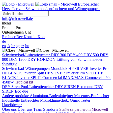
Europäischer
Hersteller von Schwimmbadentfeuchtern und Wärmepumpen
info@microwell.de
menu
Produkt
Pro
Unternehmen
Unt
Rechner
Rec
Kontakt
Kon
de
en
sk
hr
bg
cz
hu
Schwimmbad-Luftentfeuchter
DRY 300
DRY 400
DRY 500
DRY
800
DRY 1200
DRY HORIZON
Lüftung von Schwimmbädern
Synairgic
Schwimmbad-Wärmepumpen
Monoblok
HP SILVER Inverter Pro
HP BLACK Inverter
Split
HP SILVER Inverter Pro SPLIT
HP
BLACK Inverter SPLIT
Commercial
iMAX/MAX Commercial 50-
450kW
Tropical kit
DRY Siren Pool-Luftentfeuchter
DRY SIREN Eco mono
DRY
SIREN Eco due
Andere produkte
Aluminium-Bodenluftgitter
Museums-Entfeuchter
Industrielle Entfeuchter
Mikroklimaschutz
Qmax Tester
Handbücher
Über uns
Über uns
Team
Standorte
Staňte sa partnerom Microwell