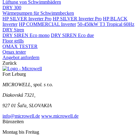
Lüftung von Schwimmbädern
DRY 300
Wärmepumpen für Schwimmbecken
HP SILVER Inverter Pro
HP SILVER Inverter Pro
HP BLACK
Inverter
HP COMMERCIAL Inverter
50-450kW T3 Tropical 60Hz
DRY Siren
DRY SIREN Eco mono
DRY SIREN Eco due
Floor grills
QMAX TESTER
Qmax tester
Angebot anfordern
Zurück
Fort Leburg
MICROWELL, spol. s r.o.
Diakovská 7321,
927 01 Šaľa, SLOVAKIA
info@microwell.de
www.microwell.de
Bürozeiten
Montag bis Freitag