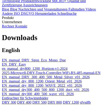
Technologie
Produktentwicklung
MICRO+
Qualität und
Zertifizierung
Auszeichnungen
Blog
Blog
Nachrichten und Veranstaltungen
Fallstudien
Videos
Andere
ISO
DSGVO
Herunterladen
Schnellsuche
Produkt
Unternehmen
Rechner
Kontakt
Downloads
English
EN_manual_DRY_Siren_Eco_Mono_Due
EN_DRY_Easy
en_manual_dry800_1200_Horizon-v1-2024
2025-Microwell-DRY-Touch-Controller-WiFi-RS-485-manual-EN
EN_manual_DRY_300_400_500_Metal_Silver_v01_2026
EN_manual_dry_800_1200_Orient_Metal_v01_2026
EN_manual_dry_800_1200_WAVE_2022_v01_2026
EN_manual_dry300_400_500_800_1200_duct_v01_2026
EN_manual_dry300_400_500_wave_v01_2026
Entfeuchter für Schwimmbäder
DRY 300
DRY 400
DRY 500
DRY 800
DRY 1200
sfvsdfb