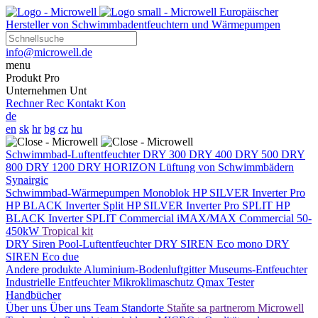
Europäischer
Hersteller von Schwimmbadentfeuchtern und Wärmepumpen
info@microwell.de
menu
Produkt
Pro
Unternehmen
Unt
Rechner
Rec
Kontakt
Kon
de
en
sk
hr
bg
cz
hu
Schwimmbad-Luftentfeuchter
DRY 300
DRY 400
DRY 500
DRY
800
DRY 1200
DRY HORIZON
Lüftung von Schwimmbädern
Synairgic
Schwimmbad-Wärmepumpen
Monoblok
HP SILVER Inverter Pro
HP BLACK Inverter
Split
HP SILVER Inverter Pro SPLIT
HP
BLACK Inverter SPLIT
Commercial
iMAX/MAX Commercial 50-
450kW
Tropical kit
DRY Siren Pool-Luftentfeuchter
DRY SIREN Eco mono
DRY
SIREN Eco due
Andere produkte
Aluminium-Bodenluftgitter
Museums-Entfeuchter
Industrielle Entfeuchter
Mikroklimaschutz
Qmax Tester
Handbücher
Über uns
Über uns
Team
Standorte
Staňte sa partnerom Microwell