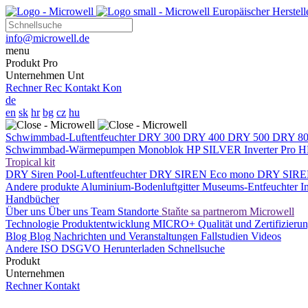
Europäischer Herste
info@microwell.de
menu
Produkt
Pro
Unternehmen
Unt
Rechner
Rec
Kontakt
Kon
de
en
sk
hr
bg
cz
hu
Schwimmbad-Luftentfeuchter
DRY 300
DRY 400
DRY 500
DRY 8
Schwimmbad-Wärmepumpen
Monoblok
HP SILVER Inverter Pro
H
Tropical kit
DRY Siren Pool-Luftentfeuchter
DRY SIREN Eco mono
DRY SIRE
Andere produkte
Aluminium-Bodenluftgitter
Museums-Entfeuchter
I
Handbücher
Über uns
Über uns
Team
Standorte
Staňte sa partnerom Microwell
Technologie
Produktentwicklung
MICRO+
Qualität und Zertifizieru
Blog
Blog
Nachrichten und Veranstaltungen
Fallstudien
Videos
Andere
ISO
DSGVO
Herunterladen
Schnellsuche
Produkt
Unternehmen
Rechner
Kontakt