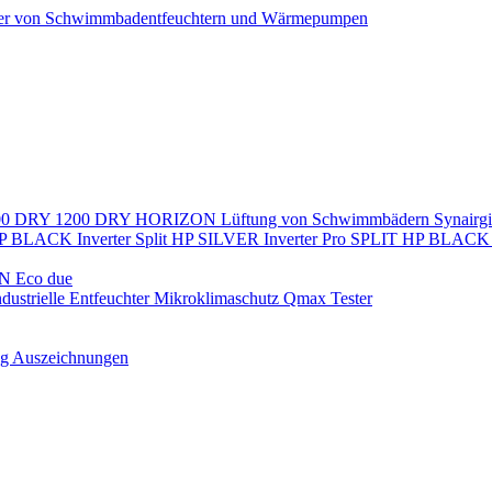
ller von Schwimmbadentfeuchtern und Wärmepumpen
00
DRY 1200
DRY HORIZON
Lüftung von Schwimmbädern
Synairg
P BLACK Inverter
Split
HP SILVER Inverter Pro SPLIT
HP BLACK I
N Eco due
ndustrielle Entfeuchter
Mikroklimaschutz
Qmax Tester
ng
Auszeichnungen