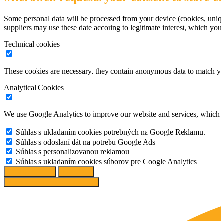
Some personal data will be processed from your device (cookies, uniqu
suppliers may use these date accoring to legitimate interest, which yo
Technical cookies
These cookies are necessary, they contain anonymous data to match y
Analytical Cookies
We use Google Analytics to improve our website and services, which r
Súhlas s ukladaním cookies potrebných na Google Reklamu.
Súhlas s odoslaní dát na potrebu Google Ads
Súhlas s personalizovanou reklamou
Súhlas s ukladaním cookies súborov pre Google Analytics
Change options
Reject All
Accept recommended settings