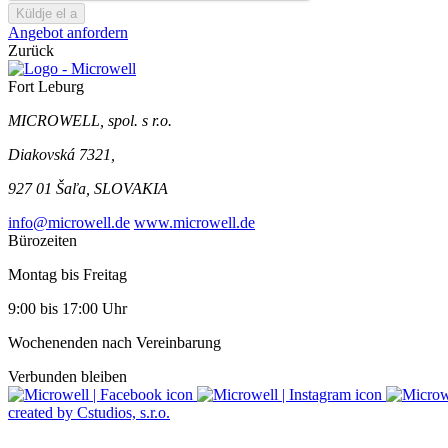
Küldje el a
Angebot anfordern
Zurück
Fort Leburg
MICROWELL, spol. s r.o.
Diakovská 7321,
927 01 Šaľa, SLOVAKIA
info@microwell.de
www.microwell.de
Bürozeiten
Montag bis Freitag
9:00 bis 17:00 Uhr
Wochenenden nach Vereinbarung
Verbunden bleiben
created by Cstudios, s.r.o.