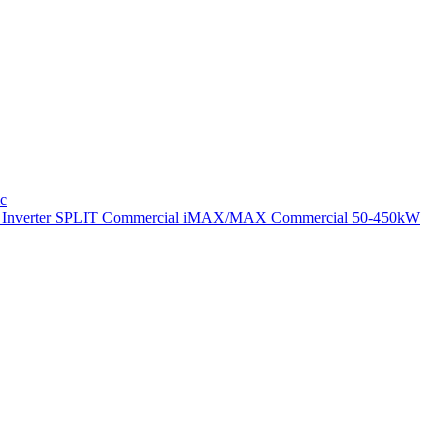
ic
nverter SPLIT
Commercial
iMAX/MAX Commercial 50-450kW