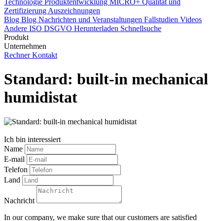
Technologie
Produktentwicklung
MICRO+
Qualität und
Zertifizierung
Auszeichnungen
Blog
Blog
Nachrichten und Veranstaltungen
Fallstudien
Videos
Andere
ISO
DSGVO
Herunterladen
Schnellsuche
Produkt
Unternehmen
Rechner
Kontakt
Standard: built-in mechanical
humidistat
Ich bin interessiert
Name
E-mail
Telefon
Land
Nachricht
In our company, we make sure that our customers are satisfied