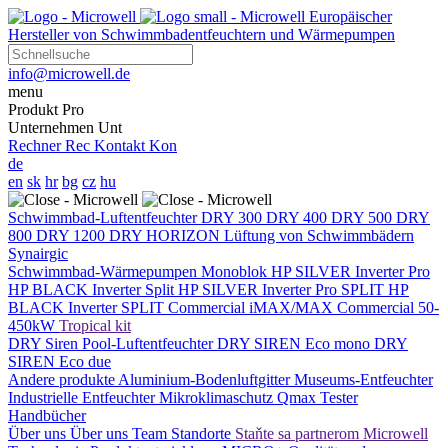
Europäischer
Hersteller von Schwimmbadentfeuchtern und Wärmepumpen
info@microwell.de
menu
Produkt
Pro
Unternehmen
Unt
Rechner
Rec
Kontakt
Kon
de
en
sk
hr
bg
cz
hu
Schwimmbad-Luftentfeuchter
DRY 300
DRY 400
DRY 500
DRY
800
DRY 1200
DRY HORIZON
Lüftung von Schwimmbädern
Synairgic
Schwimmbad-Wärmepumpen
Monoblok
HP SILVER Inverter Pro
HP BLACK Inverter
Split
HP SILVER Inverter Pro SPLIT
HP
BLACK Inverter SPLIT
Commercial
iMAX/MAX Commercial 50-
450kW
Tropical kit
DRY Siren Pool-Luftentfeuchter
DRY SIREN Eco mono
DRY
SIREN Eco due
Andere produkte
Aluminium-Bodenluftgitter
Museums-Entfeuchter
Industrielle Entfeuchter
Mikroklimaschutz
Qmax Tester
Handbücher
Über uns
Über uns
Team
Standorte
Staňte sa partnerom Microwell