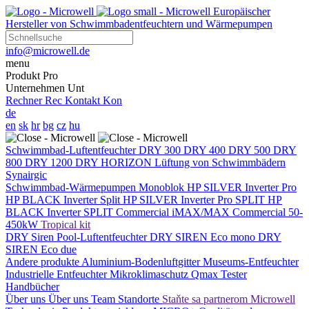
Europäischer
Hersteller von Schwimmbadentfeuchtern und Wärmepumpen
info@microwell.de
menu
Produkt
Pro
Unternehmen
Unt
Rechner
Rec
Kontakt
Kon
de
en
sk
hr
bg
cz
hu
Schwimmbad-Luftentfeuchter
DRY 300
DRY 400
DRY 500
DRY
800
DRY 1200
DRY HORIZON
Lüftung von Schwimmbädern
Synairgic
Schwimmbad-Wärmepumpen
Monoblok
HP SILVER Inverter Pro
HP BLACK Inverter
Split
HP SILVER Inverter Pro SPLIT
HP
BLACK Inverter SPLIT
Commercial
iMAX/MAX Commercial 50-
450kW
Tropical kit
DRY Siren Pool-Luftentfeuchter
DRY SIREN Eco mono
DRY
SIREN Eco due
Andere produkte
Aluminium-Bodenluftgitter
Museums-Entfeuchter
Industrielle Entfeuchter
Mikroklimaschutz
Qmax Tester
Handbücher
Über uns
Über uns
Team
Standorte
Staňte sa partnerom Microwell