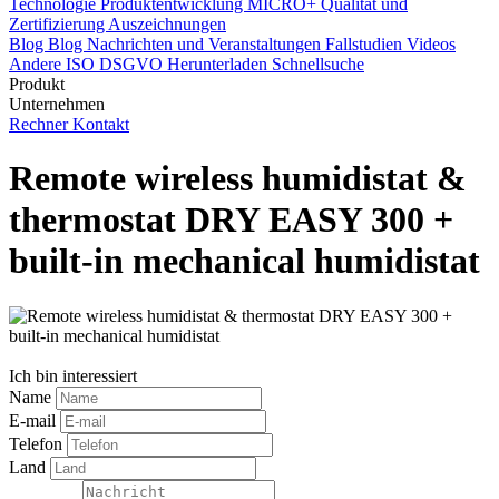
Technologie
Produktentwicklung
MICRO+
Qualität und
Zertifizierung
Auszeichnungen
Blog
Blog
Nachrichten und Veranstaltungen
Fallstudien
Videos
Andere
ISO
DSGVO
Herunterladen
Schnellsuche
Produkt
Unternehmen
Rechner
Kontakt
Remote wireless humidistat &
thermostat DRY EASY 300 +
built-in mechanical humidistat
Ich bin interessiert
Name
E-mail
Telefon
Land